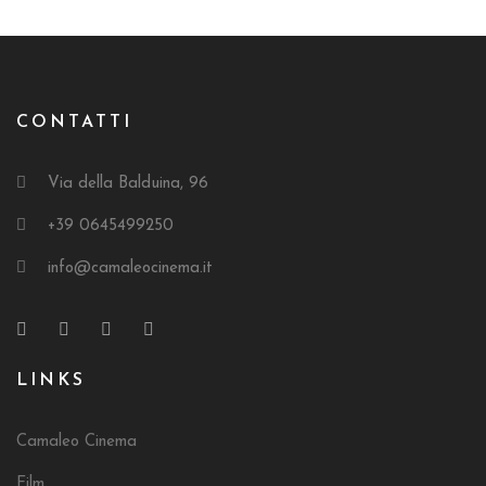
CONTATTI
Via della Balduina, 96
+39 0645499250
info@camaleocinema.it
LINKS
Camaleo Cinema
Film