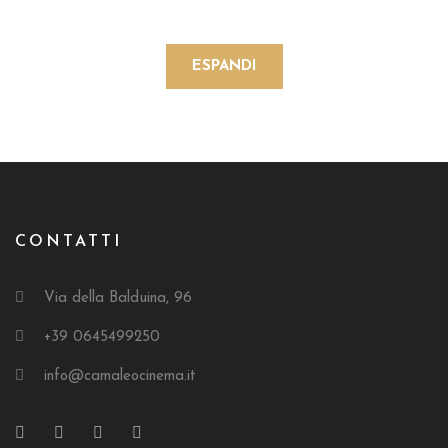
ESPANDI
CONTATTI
Via della Balduina, 96
+39 0645499250
info@camaleocinema.it