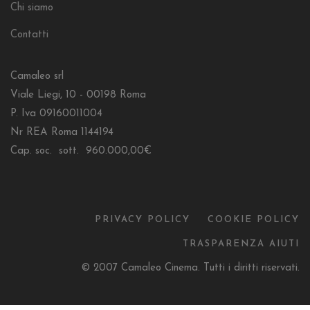
Chi siamo
Contatti
Camaleo srl
Viale Liegi, 10 - 00198 Roma
P. Iva 09160011004
Nr REA Roma 1144194
Cap. soc. sott. 960.000,00€
PRIVACY POLICY
COOKIE POLICY
TRASPARENZA AIUTI
© 2007 Camaleo Cinema. Tutti i diritti riservati.