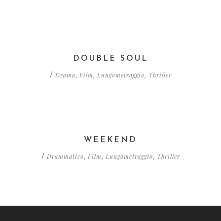
DOUBLE SOUL
Drama
Film
Lungometraggio
Thriller
/
,
,
,
WEEKEND
Drammatico
Film
Lungometraggio
Thriller
/
,
,
,