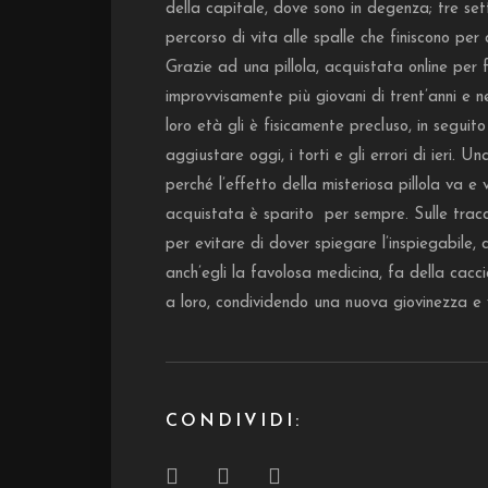
della capitale, dove sono in degenza; tre set
percorso di vita alle spalle che finiscono per
Grazie ad una pillola, acquistata online per fa
improvvisamente più giovani di trent’anni e n
loro età gli è fisicamente precluso, in seguit
aggiustare oggi, i torti e gli errori di ieri.
perché l’effetto della misteriosa pillola va e v
acquistata è sparito per sempre. Sulle tracce
per evitare di dover spiegare l’inspiegabile, 
anch’egli la favolosa medicina, fa della caccia
a loro, condividendo una nuova giovinezza e v
CONDIVIDI: