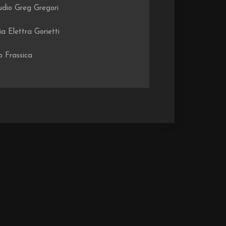
udio Greg Gregori
ia Elettra Gorietti
o Frassica