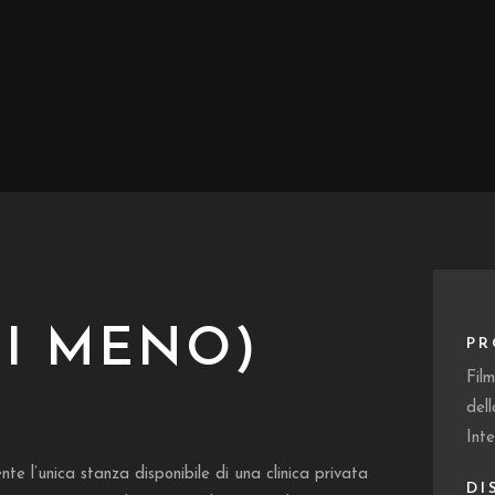
DI MENO)
PR
Film
del
Inte
e l’unica stanza disponibile di una clinica privata
DI