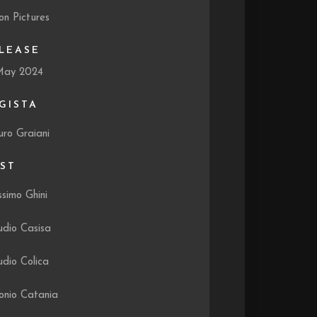
on Pictures
LEASE
May 2024
GISTA
ro Graiani
ST
simo Ghini
udio Casisa
udio Colica
onio Catania