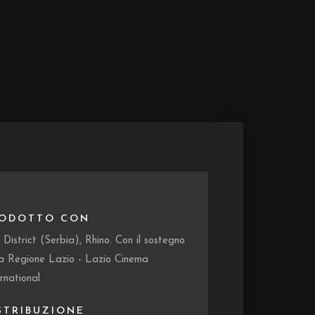
ODOTTO CON
 District (Serbia), Rhino. Con il sostegno
la Regione Lazio - Lazio Cinema
rnational
STRIBUZIONE