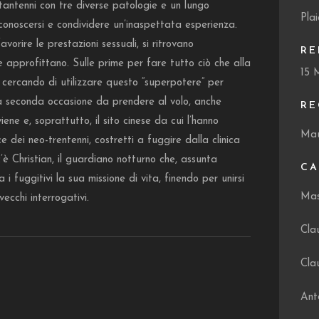
tantenni con tre diverse patologie e un lungo
Plai
 conoscersi e condividere un’inaspettata esperienza.
vorire le prestazioni sessuali, si ritrovano
RE
e approfittano. Sulle prime per fare tutto ciò che alla
15 
o cercando di utilizzare questo “superpotere” per
 Una seconda occasione da prendere al volo, anche
RE
iene e, soprattutto, il sito cinese da cui l’hanno
Mau
 dei neo-trentenni, costretti a fuggire dalla clinica
c’è Christian, il guardiano notturno che, assunta
CA
 i fuggitivi la sua missione di vita, finendo per unirsi
Mas
ecchi interrogativi.
Cla
Cla
Ant